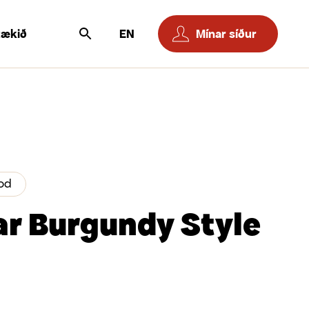
tækið
EN
Mínar síður
od
ar Burgundy Style