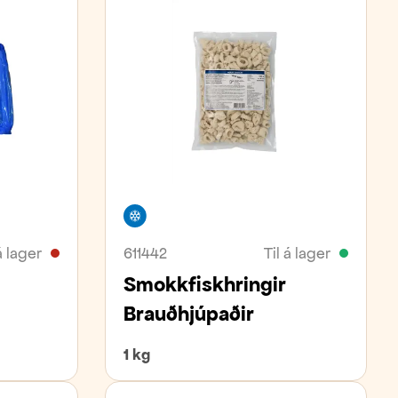
Frystivara
á lager
611442
Til á lager
Smokkfiskhringir
Brauðhjúpaðir
1 kg