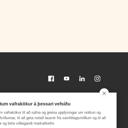
Facebook
Youtube
Linkedin
Instagram
tum vafrakökur á þessari vefsíðu
m vafrakökur til að safna og greina upplýsingar um notkun og
efsíðunnar, til að geta notað lausnir frá samfélagsmiðlum og til að
i og birta viðeigandi markaðsefni.
Sæktu appið á
Sæktu appið á