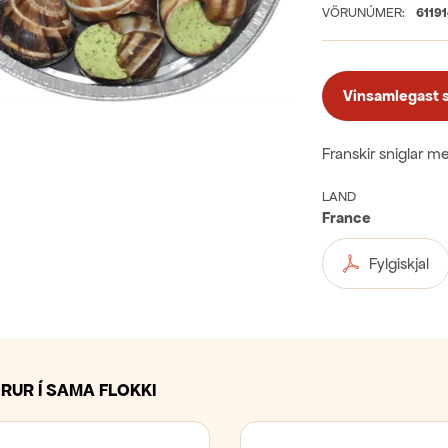
VÖRUNÚMER:
6119
Vinsamlegast sk
Franskir sniglar m
LAND
France
Fylgiskjal
RUR Í SAMA FLOKKI