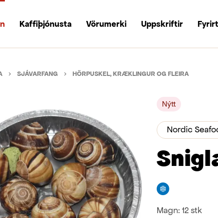
un
Kaffiþjónusta
Vörumerki
Uppskriftir
Fyrir
A
SJÁVARFANG
HÖRPUSKEL, KRÆKLINGUR OG FLEIRA
Nýtt
Nordic Seafo
Snigl
Frystivara
Magn:
12 stk