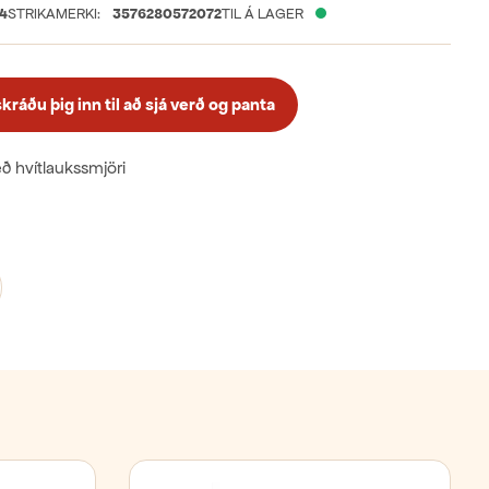
14
STRIKAMERKI:
3576280572072
TIL Á LAGER
ráðu þig inn til að sjá verð og panta
eð hvítlaukssmjöri