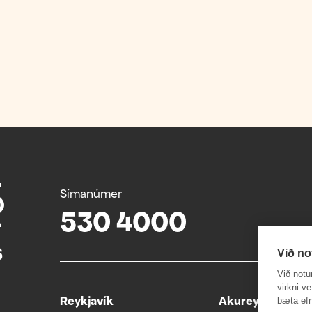
Símanúmer
530 4000
Við no
Við notu
virkni v
Reykjavík
Akureyri
bæta efn