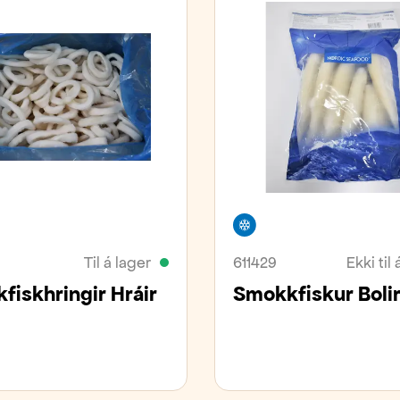
ivara
Frystivara
Til á lager
611429
Ekki til 
fiskhringir Hráir
Smokkfiskur Boli