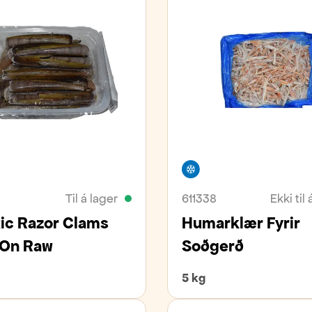
ivara
Frystivara
Til á lager
611338
Ekki til 
tic Razor Clams
Humarklær Fyrir
-On Raw
Soðgerð
5 kg