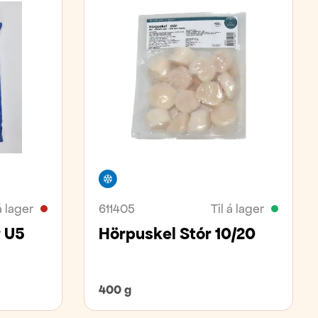
Frystivara
á lager
611405
Til á lager
r U5
Hörpuskel Stór 10/20
400 g