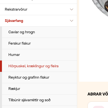
Rekstrarvörur
Te
Svínakjöt
Ostar
Morgunkorn og múslí
Grænmeti
Edik
Sjávarfang
Ýmsar kaffitengdar rekstarvörur
Villibráð
Rjómi
Smurálegg
Mjólk og kókosmjólk
Feiti
Afurðir í framleiðslu og standagerð
Niðursoðið sjávarfang
Majónes
Bollar, glös og hrærur
Caviar og hrogn
Ólífur
Olíur
Hreinisefni
Ferskur fiskur
Tómatvörur
Kaffitengdar rekstrarvörur
Humar
Túnfiskur
Ýmsar rekstrarvörur
Hörpuskel, kræklingur og fleira
Reyktur og grafinn fiskur
Rækjur
AÐRAR VÖ
Tilbúnir sjávarréttir og soð