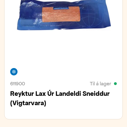
Frystivara
611900
Til á lager
Reyktur Lax Úr Landeldi Sneiddur
(vigtarvara)