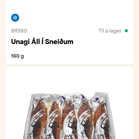
Frystivara
611380
Til á lager
Unagi Áll Í Sneiðum
160 g