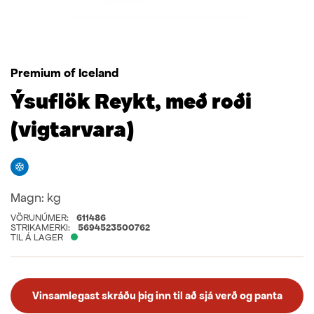
Premium of Iceland
Ýsuflök Reykt, með roði
(vigtarvara)
Frystivara
Magn:
kg
VÖRUNÚMER:
611486
STRIKAMERKI:
5694523500762
TIL Á LAGER
Vinsamlegast skráðu þig inn til að sjá verð og panta