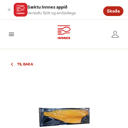
Sæktu Innnes appið
Skoða
Verslaðu fljótt og einfaldlega
valmynd
TIL BAKA