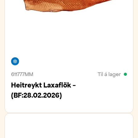
Frystivara
611777MM
Til á lager
Heitreykt Laxaflök -
(BF:28.02.2026)