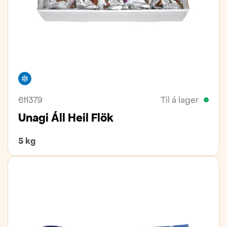
Frystivara
611379
Til á lager
Unagi Áll Heil Flök
5 kg