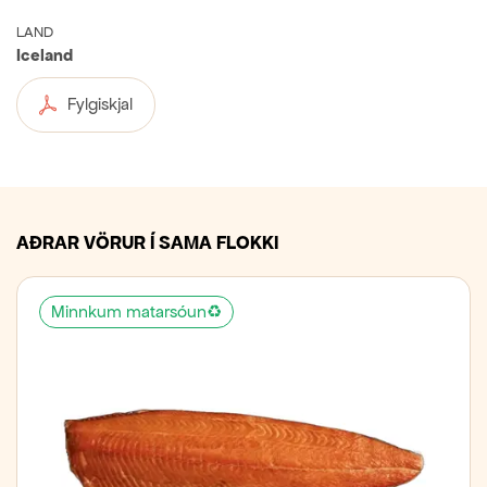
LAND
Iceland
Fylgiskjal
AÐRAR VÖRUR Í SAMA FLOKKI
Minnkum matarsóun♻️