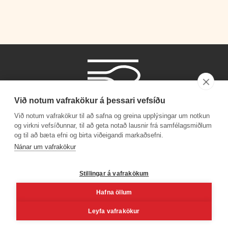
Við notum vafrakökur á þessari vefsíðu
Við notum vafrakökur til að safna og greina upplýsingar um notkun
og virkni vefsíðunnar, til að geta notað lausnir frá samfélagsmiðlum
og til að bæta efni og birta viðeigandi markaðsefni.
Símanúmer
Nánar um vafrakökur
530 4000
Stillingar á vafrakökum
Hafna öllum
Facebook
Youtube
Linkedin
Inst
Leyfa vafrakökur