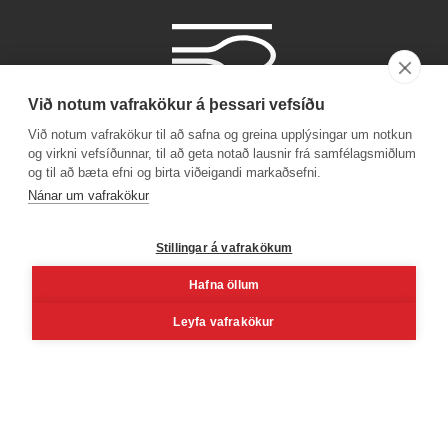
Við notum vafrakökur á þessari vefsíðu
Við notum vafrakökur til að safna og greina upplýsingar um notkun
og virkni vefsíðunnar, til að geta notað lausnir frá samfélagsmiðlum
og til að bæta efni og birta viðeigandi markaðsefni.
Símanúmer
Nánar um vafrakökur
530 4000
Stillingar á vafrakökum
Hafna öllum
Facebook
Youtube
Linkedin
Inst
Leyfa vafrakökur
Reykjavík