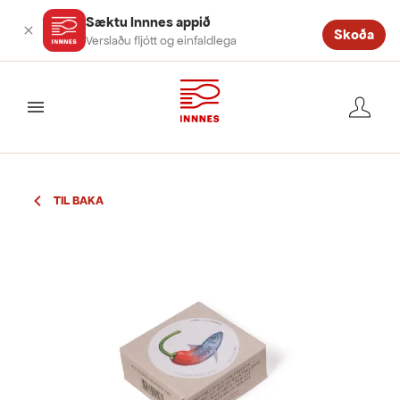
Sæktu Innnes appið
Skoða
Verslaðu fljótt og einfaldlega
valmynd
TIL BAKA