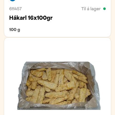
611457
Til á lager
Hákarl 16x100gr
100 g