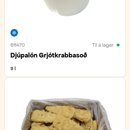
Frystivara
611470
Til á lager
Djúpalón Grjótkrabbasoð
9 l