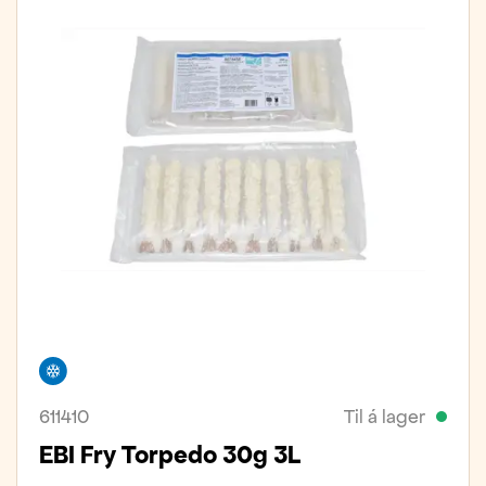
Frystivara
611410
Til á lager
EBI Fry Torpedo 30g 3L