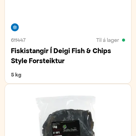
Frystivara
611447
Til á lager
Fiskistangir Í Deigi Fish & Chips
Style Forsteiktur
5 kg