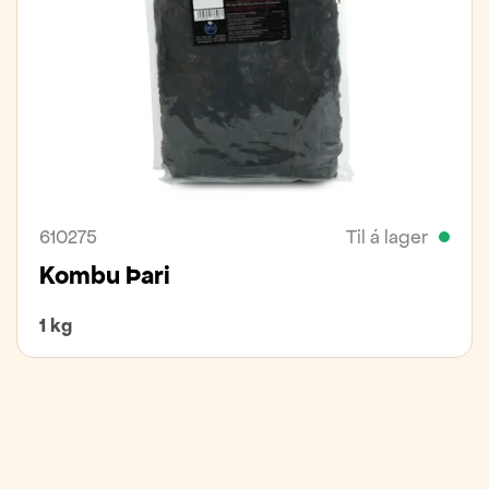
610275
Til á lager
Kombu Þari
1 kg