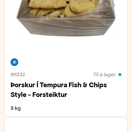
Frystivara
611332
Til á lager
Þorskur Í Tempura Fish & Chips
Style - Forsteiktur
5 kg