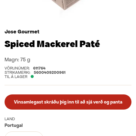
Jose Gourmet
Spiced Mackerel Paté
Magn:
75 g
VÖRUNÚMER:
611764
STRIKAMERKI:
5600409200961
TIL Á LAGER
Vinsamlegast skráðu þig inn til að sjá verð og panta
LAND
Portugal