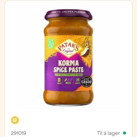
Glútenfrítt
291019
Til á lager