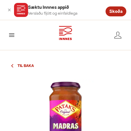
Sæktu Innnes appið
Skoða
Verslaðu fljótt og einfaldlega
valmynd
TIL BAKA