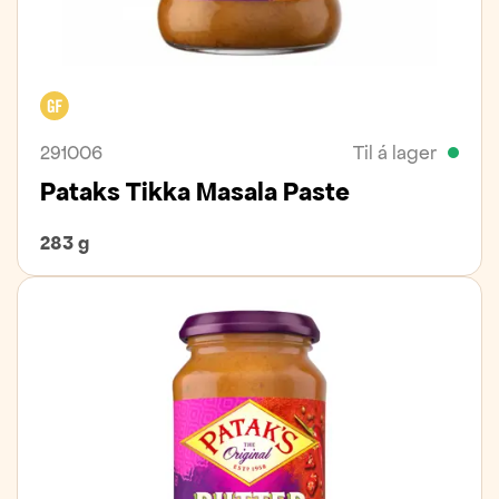
Glútenfrítt
291006
Til á lager
Pataks Tikka Masala Paste
283 g