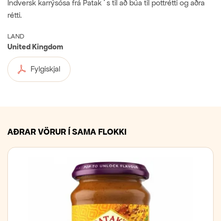
Indversk karrýsósa frá Patak´s til að búa til pottrétti og aðra
rétti.
LAND
United Kingdom
Fylgiskjal
AÐRAR VÖRUR Í SAMA FLOKKI