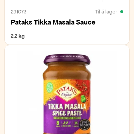
291073
Til á lager
Pataks Tikka Masala Sauce
2,2 kg