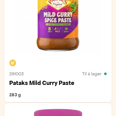
Glútenfrítt
291003
Til á lager
Pataks Mild Curry Paste
283 g