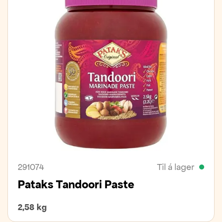
291074
Til á lager
Pataks Tandoori Paste
2,58 kg