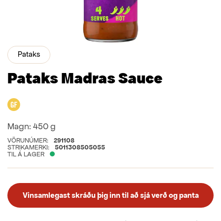
Pataks
Pataks Madras Sauce
Glútenfrítt
Magn:
450 g
VÖRUNÚMER:
291108
STRIKAMERKI:
5011308505055
TIL Á LAGER
Vinsamlegast skráðu þig inn til að sjá verð og panta