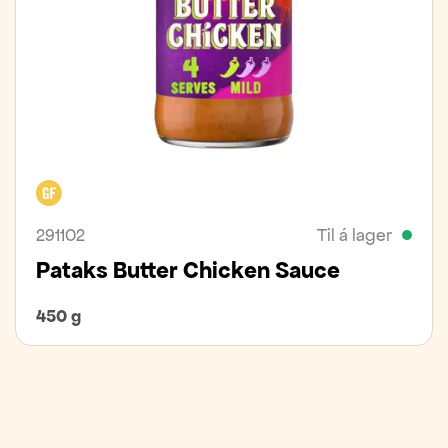
Glútenfrítt
291102
Til á lager
Pataks Butter Chicken Sauce
450 g