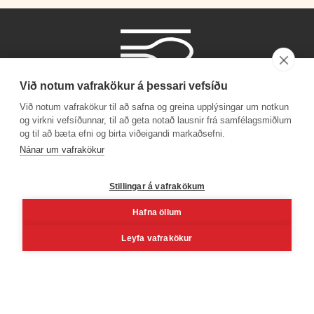
Við notum vafrakökur á þessari vefsíðu
Við notum vafrakökur til að safna og greina upplýsingar um notkun
og virkni vefsíðunnar, til að geta notað lausnir frá samfélagsmiðlum
og til að bæta efni og birta viðeigandi markaðsefni.
Símanúmer
Nánar um vafrakökur
530 4000
Stillingar á vafrakökum
Hafna öllum
Facebook
Youtube
Linkedin
Inst
Leyfa vafrakökur
Reykjavík