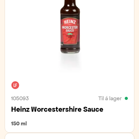
Laktósafrítt
105093
Til á lager
Heinz Worcestershire Sauce
150 ml