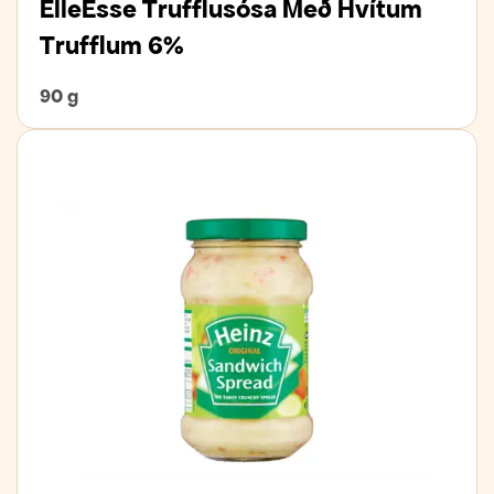
ElleEsse Trufflusósa Með Hvítum
Trufflum 6%
90 g