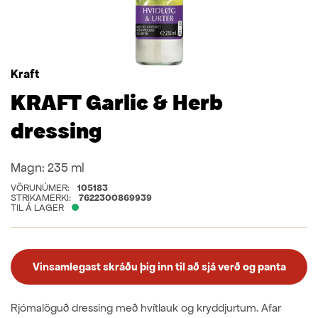
Kraft
KRAFT Garlic & Herb
dressing
Magn:
235 ml
VÖRUNÚMER:
105183
STRIKAMERKI:
7622300869939
TIL Á LAGER
Vinsamlegast skráðu þig inn til að sjá verð og panta
Rjómalöguð dressing með hvítlauk og kryddjurtum. Afar