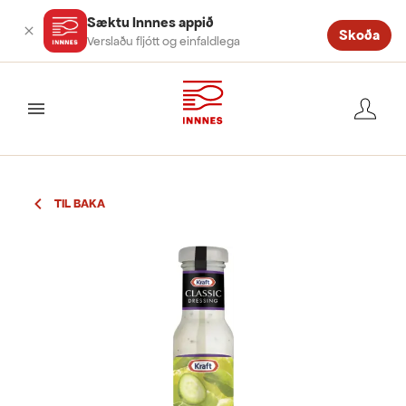
Sæktu Innnes appið
Skoða
Verslaðu fljótt og einfaldlega
valmynd
TIL BAKA