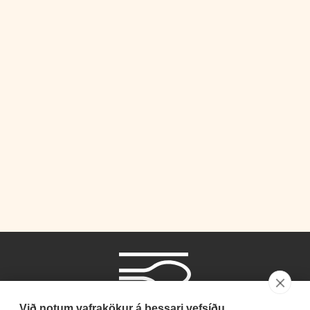
Við notum vafrakökur á þessari vefsíðu