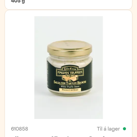
405 g
610858
Til á lager