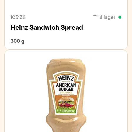
105132
Til á lager
Heinz Sandwich Spread
300 g