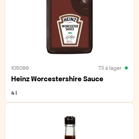
105099
Til á lager
Heinz Worcestershire Sauce
4 l