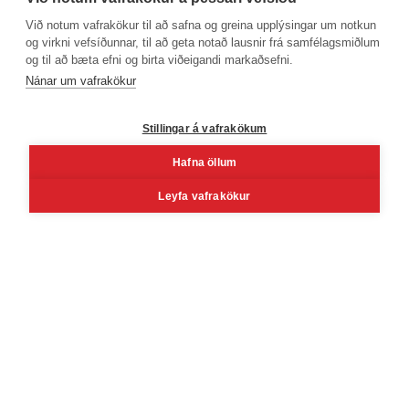
Við notum vafrakökur til að safna og greina upplýsingar um notkun
og virkni vefsíðunnar, til að geta notað lausnir frá samfélagsmiðlum
og til að bæta efni og birta viðeigandi markaðsefni.
Símanúmer
Nánar um vafrakökur
530 4000
Stillingar á vafrakökum
Hafna öllum
Facebook
Youtube
Linkedin
Inst
Leyfa vafrakökur
Reykjavík
Korngarðar 3, 104 Reykjavík
Mán - fös kl. 8 - 16
Lau kl. 10 - 14 (Vöruafgreiðsla)