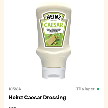
105184
Til á lager
Heinz Caesar Dressing