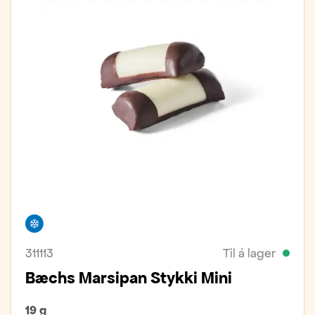
Frystivara
311113
Til á lager
Bæchs Marsipan Stykki Mini
19 g