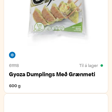
Frystivara
611118
Til á lager
Gyoza Dumplings Með Grænmeti
600 g