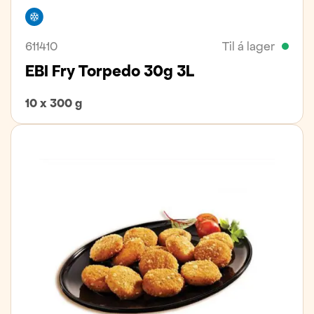
Frystivara
611410
Til á lager
EBI Fry Torpedo 30g 3L
10 x 300 g