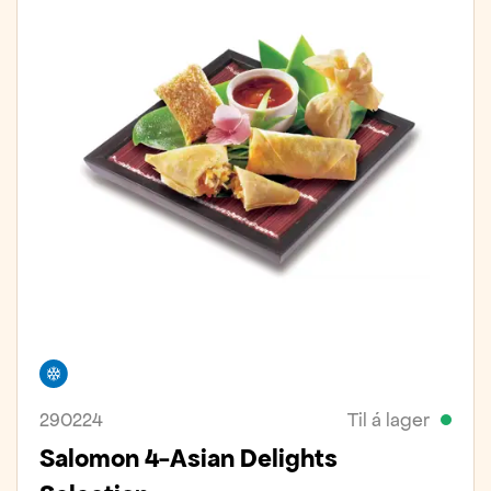
Frystivara
290224
Til á lager
Salomon 4-Asian Delights