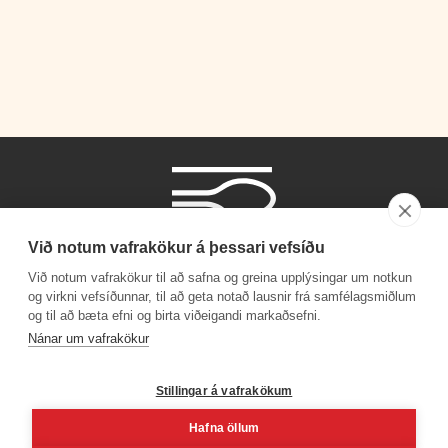
Við notum vafrakökur á þessari vefsíðu
Við notum vafrakökur til að safna og greina upplýsingar um notkun
og virkni vefsíðunnar, til að geta notað lausnir frá samfélagsmiðlum
og til að bæta efni og birta viðeigandi markaðsefni.
Símanúmer
Nánar um vafrakökur
530 4000
Stillingar á vafrakökum
Hafna öllum