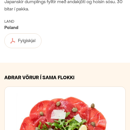
Japanskir dumplings fylltir með andakjöti og hoisin sósu. 30
bitar í pakka.
LAND
Poland
Fylgiskjal
AÐRAR VÖRUR Í SAMA FLOKKI