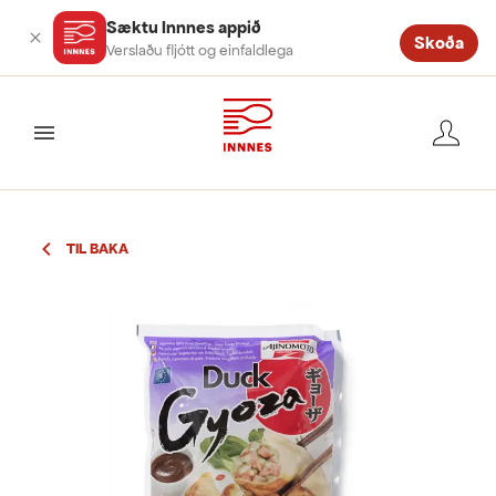
Sæktu Innnes appið
Skoða
Verslaðu fljótt og einfaldlega
valmynd
TIL BAKA