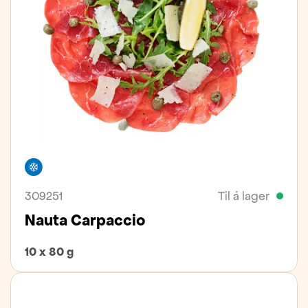
Frystivara
309251
Til á lager
Nauta Carpaccio
10 x 80 g