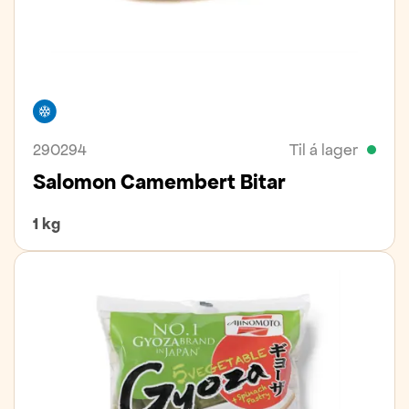
Frystivara
290294
Til á lager
Salomon Camembert Bitar
1 kg