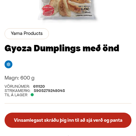
Yama Products
Gyoza Dumplings með önd
Frystivara
Magn:
600 g
VÖRUNÚMER:
611120
STRIKAMERKI:
5905279248045
TIL Á LAGER
Vinsamlegast skráðu þig inn til að sjá verð og panta