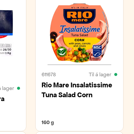
611678
Til á lager
Rio Mare Insalatissime
á lager
Tuna Salad Corn
ra
160 g