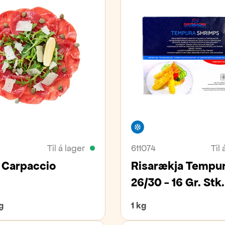
ivara
Frystivara
Til á lager
611074
Til 
 Carpaccio
Risarækja Tempu
26/30 - 16 Gr. Stk.
g
1 kg