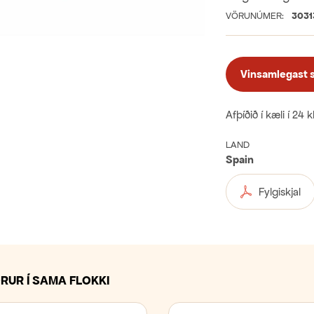
VÖRUNÚMER:
3031
Vinsamlegast sk
Afþíðið í kæli í 24 
LAND
Spain
Fylgiskjal
RUR Í SAMA FLOKKI