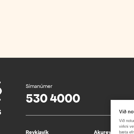
Símanúmer
530 4000
Við no
Við notu
virkni v
Reykjavík
Akureyri
bæta efn