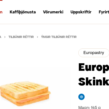
un
Kaffiþjónusta
Vörumerki
Uppskriftir
Fyrir
A
TILBÚNIR RÉTTIR
ÝMSIR TILBÚNIR RÉTTIR
Europastry
Europ
Skink
Frystivara
Magn:
145 g