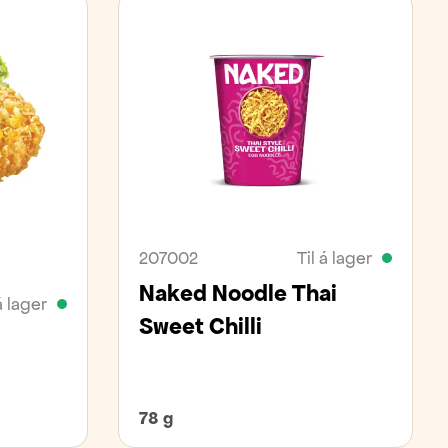
207002
Til á lager
Naked Noodle Thai
á lager
Sweet Chilli
78 g