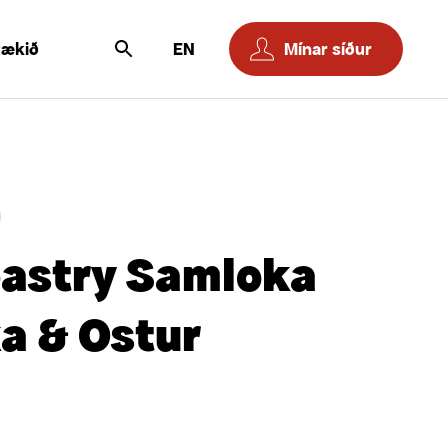
tækið
EN
Mínar síður
astry Samloka
a & Ostur