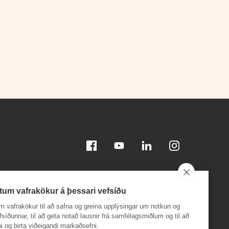
Facebook
Youtube
Linkedin
Instagram
tum vafrakökur á þessari vefsíðu
m vafrakökur til að safna og greina upplýsingar um notkun og
efsíðunnar, til að geta notað lausnir frá samfélagsmiðlum og til að
i og birta viðeigandi markaðsefni.