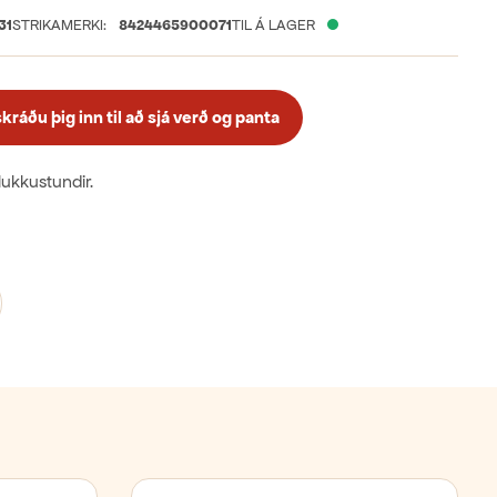
31
STRIKAMERKI:
8424465900071
TIL Á LAGER
ráðu þig inn til að sjá verð og panta
klukkustundir.