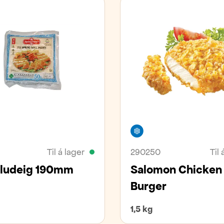
ivara
Frystivara
Til á lager
290250
Til 
lludeig 190mm
Salomon Chicken
Burger
1,5 kg