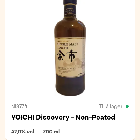
NI9774
Til á lager
YOICHI Discovery - Non-Peated
47,0% vol.
700 ml