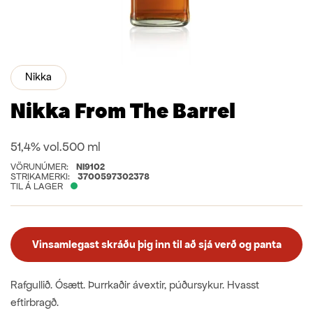
Nikka
Nikka From The Barrel
51,4% vol.
500 ml
VÖRUNÚMER:
NI9102
STRIKAMERKI:
3700597302378
TIL Á LAGER
Vinsamlegast skráðu þig inn til að sjá verð og panta
Rafgullið. Ósætt. Þurrkaðir ávextir, púðursykur. Hvasst
eftirbragð.