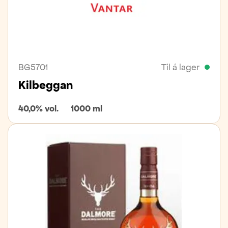
BG5701
Til á lager
Kilbeggan
40,0% vol.
1000 ml