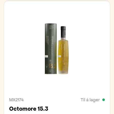
MX2174
Til á lager
Octomore 15.3