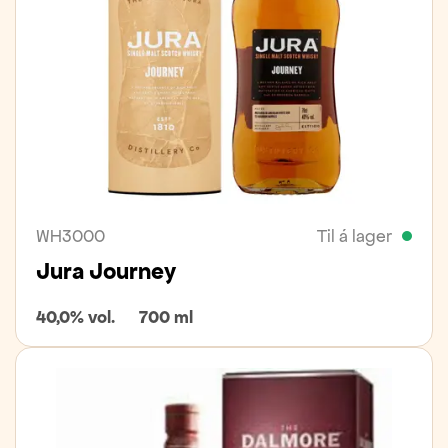
WH3000
Til á lager
Jura Journey
40,0% vol.
700 ml