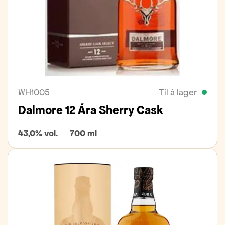
WH1005
Til á lager
Dalmore 12 Ára Sherry Cask
43,0% vol.
700 ml