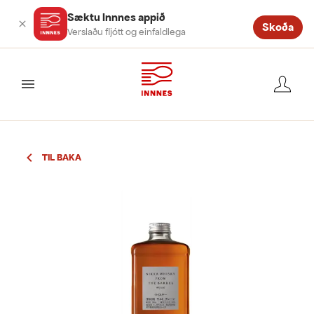
Sæktu Innnes appið
Skoða
Verslaðu fljótt og einfaldlega
valmynd
TIL BAKA