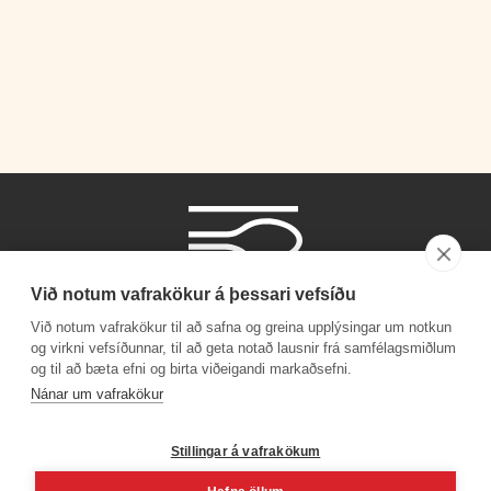
Við notum vafrakökur á þessari vefsíðu
Við notum vafrakökur til að safna og greina upplýsingar um notkun
og virkni vefsíðunnar, til að geta notað lausnir frá samfélagsmiðlum
og til að bæta efni og birta viðeigandi markaðsefni.
Símanúmer
Nánar um vafrakökur
530 4000
Stillingar á vafrakökum