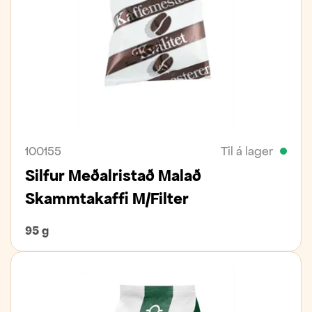
100155
Til á lager
Silfur Meðalristað Malað
Skammtakaffi M/Filter
95 g