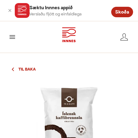
Sæktu Innnes appið
Skoða
Verslaðu fljótt og einfaldlega
valmynd
TIL BAKA