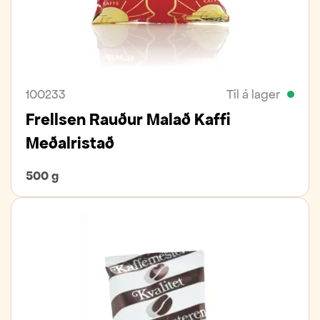
100233
Til á lager
Frellsen Rauður Malað Kaffi
Meðalristað
500 g