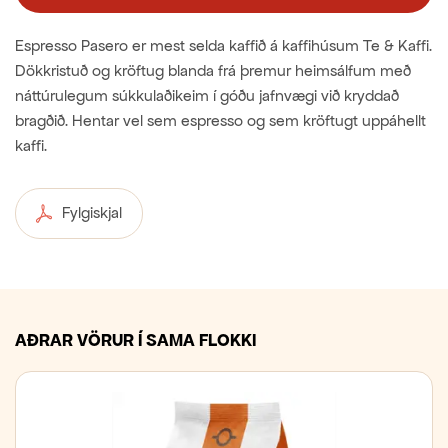
Espresso Pasero er mest selda kaffið á kaffihúsum Te & Kaffi.
Dökkristuð og kröftug blanda frá þremur heimsálfum með
náttúrulegum súkkulaðikeim í góðu jafnvægi við kryddað
bragðið. Hentar vel sem espresso og sem kröftugt uppáhellt
kaffi.
Fylgiskjal
AÐRAR VÖRUR Í SAMA FLOKKI