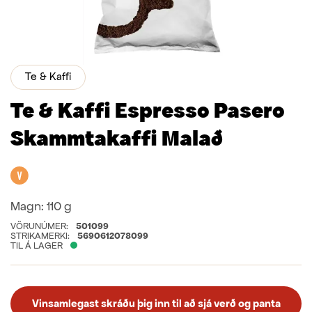
Te & Kaffi
Te & Kaffi Espresso Pasero
Skammtakaffi Malað
Vegan
Magn:
110 g
VÖRUNÚMER:
501099
STRIKAMERKI:
5690612078099
TIL Á LAGER
Vinsamlegast skráðu þig inn til að sjá verð og panta