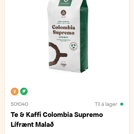
Vegan
Lífrænt
501040
Til á lager
Te & Kaffi Colombia Supremo
Lífrænt Malað