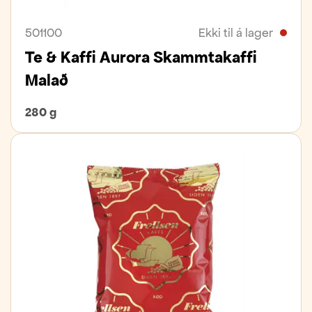
501100
Ekki til á lager
Te & Kaffi Aurora Skammtakaffi
Malað
280 g