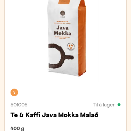
Vegan
501005
Til á lager
Te & Kaffi Java Mokka Malað
400 g