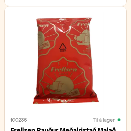
100235
Til á lager
Frellsen Rauður Meðalristað Malað