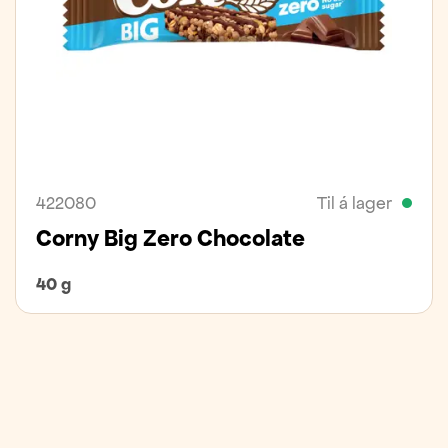
422080
Til á lager
Corny Big Zero Chocolate
40 g