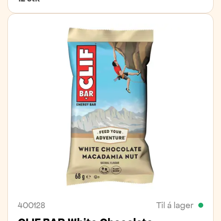
400128
Til á lager