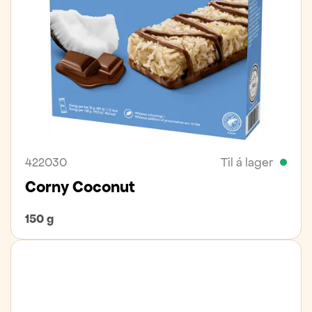
422030
Til á lager
Corny Coconut
150 g