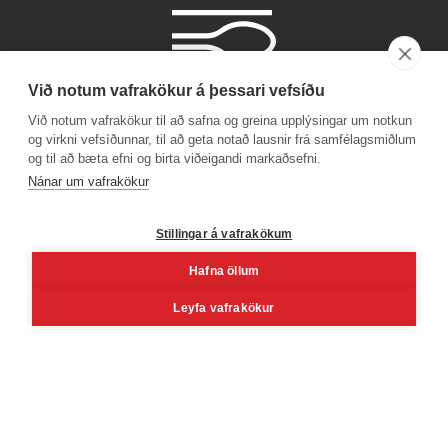
Við notum vafrakökur á þessari vefsíðu
Við notum vafrakökur til að safna og greina upplýsingar um notkun
og virkni vefsíðunnar, til að geta notað lausnir frá samfélagsmiðlum
og til að bæta efni og birta viðeigandi markaðsefni.
Símanúmer
Nánar um vafrakökur
530 4000
Stillingar á vafrakökum
Hafna öllum
Facebook
Youtube
Linkedin
Inst
Leyfa vafrakökur
Reykjavík
Korngarðar 3, 104 Reykjavík