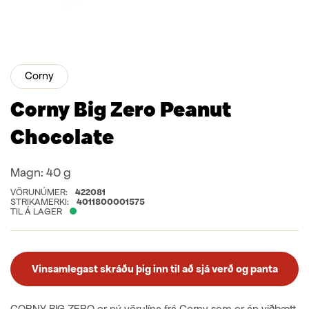
Corny
Corny Big Zero Peanut
Chocolate
Magn:
40 g
VÖRUNÚMER:
422081
STRIKAMERKI:
4011800001575
TIL Á LAGER
Vinsamlegast skráðu þig inn til að sjá verð og panta
CORNY BIG ZERO er ný vörulína frá Corny sem er án viðbætt