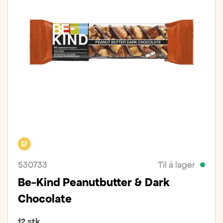
Glútenfrítt
530733
Til á lager
Be-Kind Peanutbutter & Dark
Chocolate
12 stk