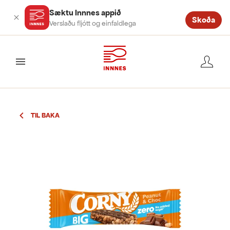
Sæktu Innnes appið
Skoða
Verslaðu fljótt og einfaldlega
valmynd
TIL BAKA