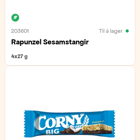
Lífrænt
203601
Til á lager
Rapunzel Sesamstangir
4x27 g