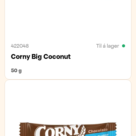
422048
Til á lager
Corny Big Coconut
50 g