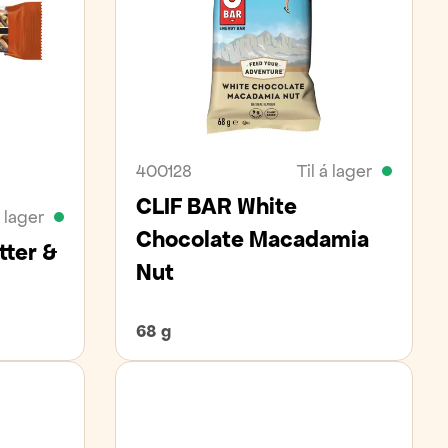
400128
Til á lager
CLIF BAR White
á lager
Chocolate Macadamia
tter &
Nut
68 g