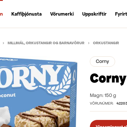
un
Kaffiþjónusta
Vörumerki
Uppskriftir
Fyrir
MILLIMÁL, ORKUSTANGIR OG BARNAVÖRUR
ORKUSTANGIR
Corny
Corny
Magn:
150 g
VÖRUNÚMER:
4220
Vinsamlegast skr