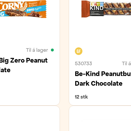
Til á lager
Glútenfrítt
Big Zero Peanut
530733
Til 
ate
Be-Kind Peanutbu
Dark Chocolate
12 stk