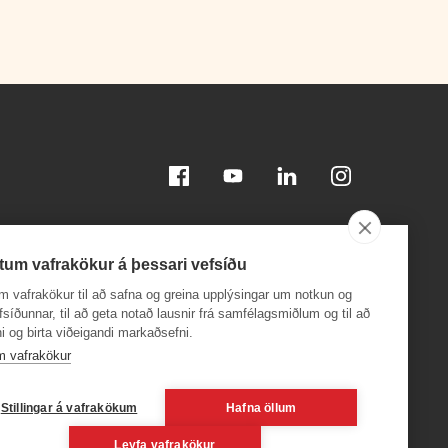
Facebook
Youtube
Linkedin
Instagram
tum vafrakökur á þessari vefsíðu
m vafrakökur til að safna og greina upplýsingar um notkun og
efsíðunnar, til að geta notað lausnir frá samfélagsmiðlum og til að
i og birta viðeigandi markaðsefni.
Sæktu appið á
Sæktu appið á
App Store
Google Play
m vafrakökur
, 600
Stillingar á vafrakökum
Hafna öllum
Leyfa vafrakökur