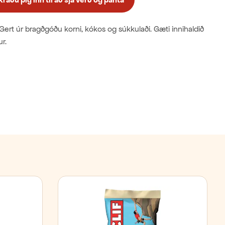
ert úr bragðgóðu korni, kókos og súkkulaði. Gæti innihaldið
r.