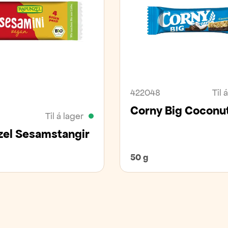
nt
422048
Til 
Corny Big Coconu
Til á lager
el Sesamstangir
50 g