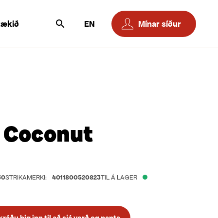
tækið
EN
Mínar síður
 Coconut
30
STRIKAMERKI:
4011800520823
TIL Á LAGER
áðu þig inn til að sjá verð og panta