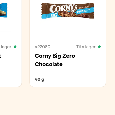
á lager
422080
Til á lager
t
Corny Big Zero
Chocolate
40 g