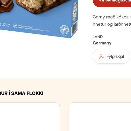
Corny með kókos. G
hnetur og jarðhnetu
LAND
Germany
Fylgiskjal
UR Í SAMA FLOKKI