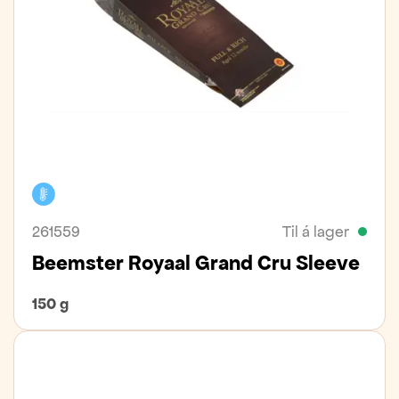
Kælivara
261559
Til á lager
Beemster Royaal Grand Cru Sleeve
150 g