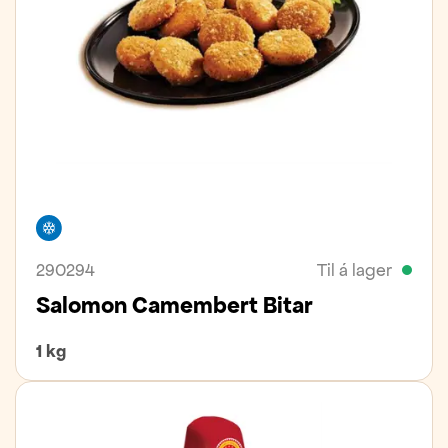
Frystivara
290294
Til á lager
Salomon Camembert Bitar
1 kg