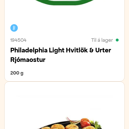
Kælivara
194504
Til á lager
Philadelphia Light Hvitlök & Urter
Rjómaostur
200 g