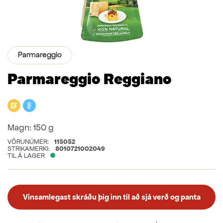
Parmareggio
Parmareggio Reggiano
Glútenfrítt
Kælivara
Magn:
150 g
VÖRUNÚMER:
115052
STRIKAMERKI:
8010721002049
TIL Á LAGER
Vinsamlegast skráðu þig inn til að sjá verð og panta