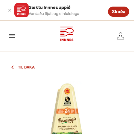
Sæktu Innnes appið
Skoða
Verslaðu fljótt og einfaldlega
valmynd
TIL BAKA