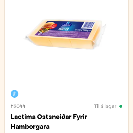
Kælivara
112044
Til á lager
Lactima Ostsneiðar Fyrir
Hamborgara