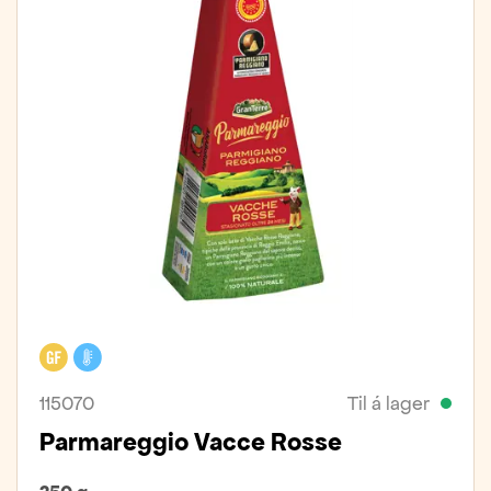
Glútenfrítt
Kælivara
115070
Til á lager
Parmareggio Vacce Rosse