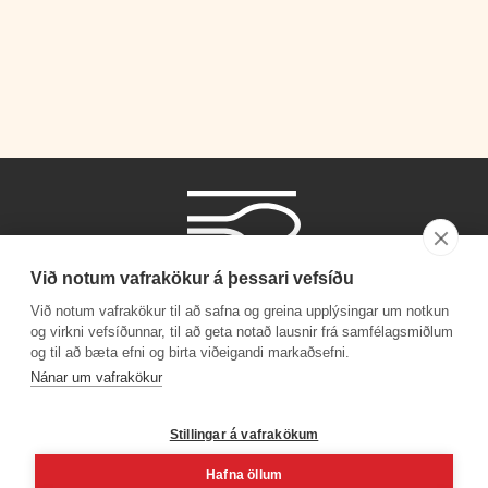
Við notum vafrakökur á þessari vefsíðu
Við notum vafrakökur til að safna og greina upplýsingar um notkun
og virkni vefsíðunnar, til að geta notað lausnir frá samfélagsmiðlum
og til að bæta efni og birta viðeigandi markaðsefni.
Símanúmer
Nánar um vafrakökur
530 4000
Stillingar á vafrakökum
Hafna öllum