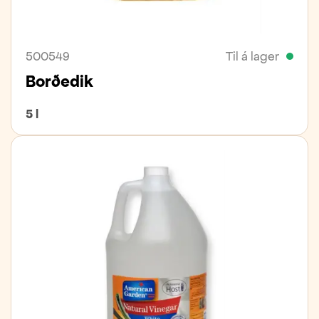
500549
Til á lager
Borðedik
5 l