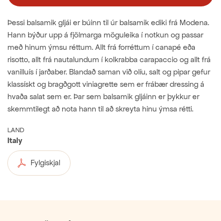
Þessi balsamik gljái er búinn til úr balsamik ediki frá Modena.
Hann býður upp á fjölmarga möguleika í notkun og passar
með hinum ýmsu réttum. Allt frá forréttum í canapé eða
risotto, allt frá nautalundum í kolkrabba carapaccio og allt frá
vanilluís í jarðaber. Blandað saman við olíu, salt og pipar gefur
klassískt og bragðgott viniagrette sem er frábær dressing á
hvaða salat sem er. Þar sem balsamik gljáinn er þykkur er
skemmtilegt að nota hann til að skreyta hinu ýmsa rétti.
LAND
Italy
Fylgiskjal