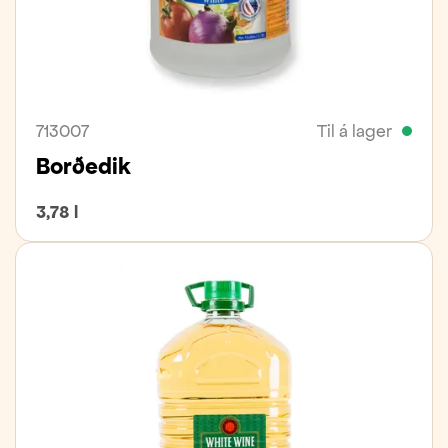
713007
Til á lager
Borðedik
3,78 l