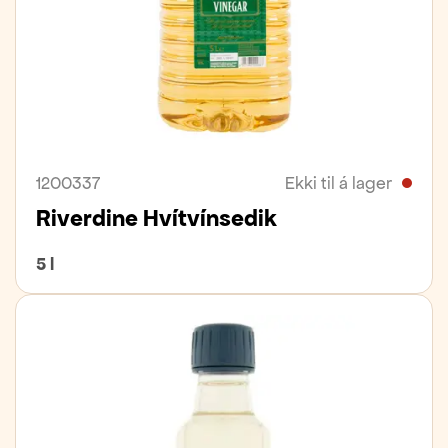
1200337
Ekki til á lager
Riverdine Hvítvínsedik
5 l