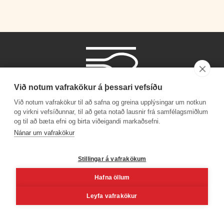
Við notum vafrakökur á þessari vefsíðu
Við notum vafrakökur til að safna og greina upplýsingar um notkun
og virkni vefsíðunnar, til að geta notað lausnir frá samfélagsmiðlum
og til að bæta efni og birta viðeigandi markaðsefni.
Símanúmer
Nánar um vafrakökur
530 4000
Stillingar á vafrakökum
Hafna öllum
Facebook
Youtube
Linkedin
Inst
Leyfa vafrakökur