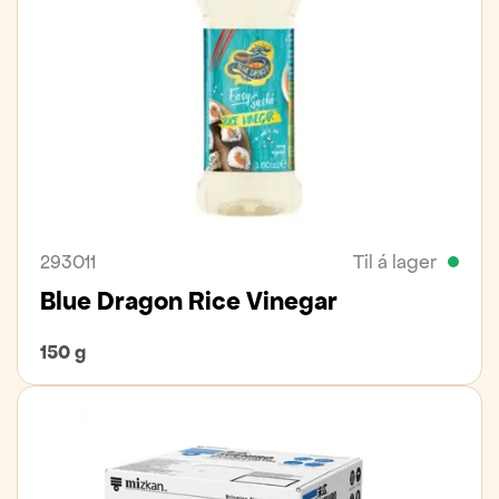
293011
Til á lager
Blue Dragon Rice Vinegar
150 g