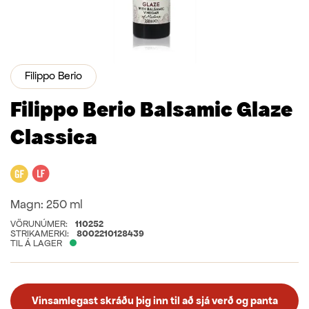
Filippo Berio
Filippo Berio Balsamic Glaze
Classica
Glútenfrítt
Laktósafrítt
Magn:
250 ml
VÖRUNÚMER:
110252
STRIKAMERKI:
8002210128439
TIL Á LAGER
Vinsamlegast skráðu þig inn til að sjá verð og panta