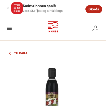
Sæktu Innnes appið
Skoða
Verslaðu fljótt og einfaldlega
valmynd
TIL BAKA