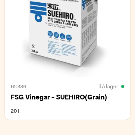
610186
Til á lager
FSG Vinegar - SUEHIRO(Grain)
20 l