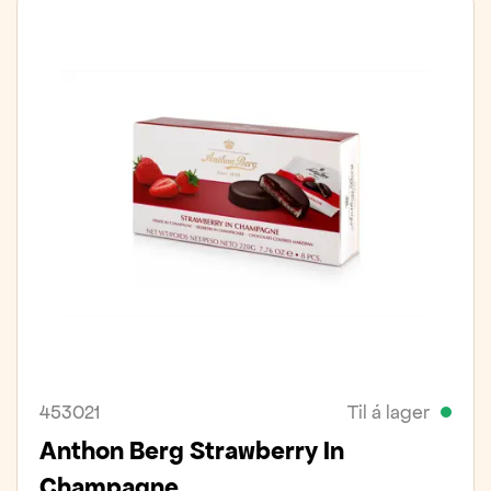
453021
Til á lager
Anthon Berg Strawberry In
Champagne