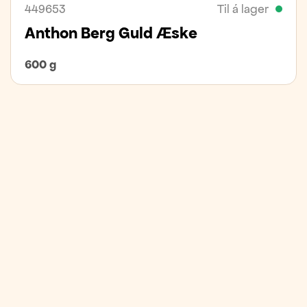
449653
Til á lager
Anthon Berg Guld Æske
600 g