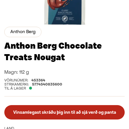
Anthon Berg
Anthon Berg Chocolate
Treats Nougat
Magn:
112 g
VÖRUNÚMER:
453364
STRIKAMERKI:
5774540835600
TIL Á LAGER
Vinsamlegast skráðu þig inn til að sjá verð og panta
LAND