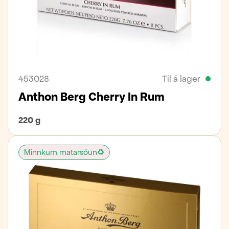
453028
Til á lager
Anthon Berg Cherry In Rum
220 g
Minnkum matarsóun♻️