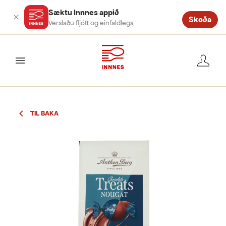
Sæktu Innnes appið
Skoða
Verslaðu fljótt og einfaldlega
valmynd
TIL BAKA