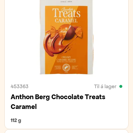
453363
Til á lager
Anthon Berg Chocolate Treats
Caramel
112 g