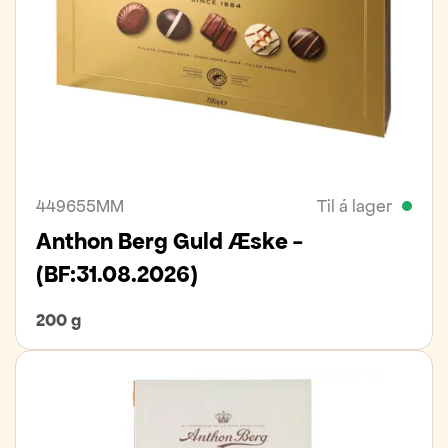
449655MM
Til á lager
Anthon Berg Guld Æske -
(BF:31.08.2026)
200 g