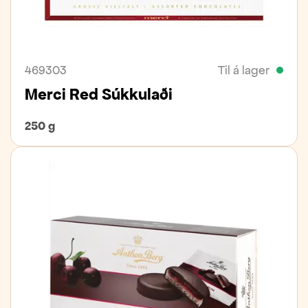
469303
Til á lager
Merci Red Súkkulaði
250 g