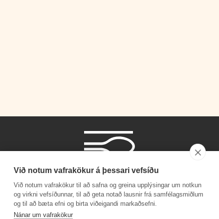
Við notum vafrakökur á þessari vefsíðu
Við notum vafrakökur til að safna og greina upplýsingar um notkun
og virkni vefsíðunnar, til að geta notað lausnir frá samfélagsmiðlum
og til að bæta efni og birta viðeigandi markaðsefni.
Símanúmer
Nánar um vafrakökur