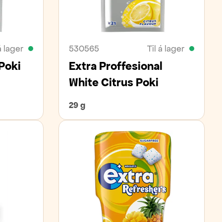
á lager
530565
Til á lager
Poki
Extra Proffesional
White Citrus Poki
29 g