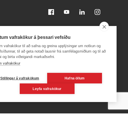
Facebook
Youtube
Linkedin
Instagram
tum vafrakökur á þessari vefsíðu
m vafrakökur til að safna og greina upplýsingar um notkun og
efsíðunnar, til að geta notað lausnir frá samfélagsmiðlum og til að
i og birta viðeigandi markaðsefni.
Sæktu appið á
Sæktu appið á
App Store
Google Play
m vafrakökur
, 600
Stillingar á vafrakökum
Hafna öllum
Leyfa vafrakökur
6