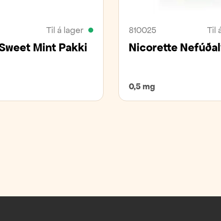
Til á lager
810025
Til 
 Sweet Mint Pakki
Nicorette Nefúðal
0,5 mg