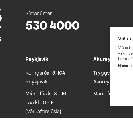
Símanúmer
530 4000
Við no
Við notu
virkni v
Reykjavík
Akureyri
bæta efn
Nánar u
Korngarðar 3, 104
Tryggvabraut 24
Reykjavík
Akureyri
Mán - fös kl. 8 - 16
Mán - fös kl. 8 - 1
Lau kl. 10 - 14
(Vöruafgreiðsla)