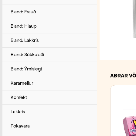
Túnfiskur
Ýmsar rekstrarvörur
Hörpuskel, kræklingur og fleira
Indverskar sósur
Bland: Frauð
Reyktur og grafinn fiskur
Íssósur
Bland: Hlaup
Rækjur
Kryddsósur
Bland: Lakkrís
Tilbúnir sjávarréttir og soð
Mexikóskar sósur
Bland: Súkkulaði
Túnfiskur, surimi og sushi
Pastasósur
Bland: Ýmislegt
AÐRAR VÖ
Þorskur, ýsa og fleira
Pestó
Karamellur
Pizzasósur
Konfekt
Sinnep
Lakkrís
Tilbúnar sósur
Pokavara