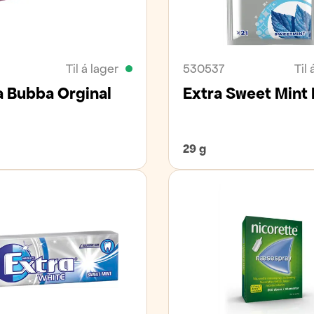
Til á lager
530537
Til 
 Bubba Orginal
Extra Sweet Mint 
29 g