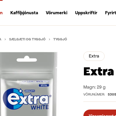
un
Kaffiþjónusta
Vörumerki
Uppskriftir
Fyrir
A
SÆLGÆTI OG TYGGJÓ
TYGGJÓ
Extra
Extra
Magn:
29 g
VÖRUNÚMER:
530
Vinsamlegast sk