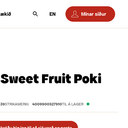
tækið
EN
Mínar síður
 Sweet Fruit Poki
539
STRIKAMERKI:
4009900527910
TIL Á LAGER
ráðu þig inn til að sjá verð og panta