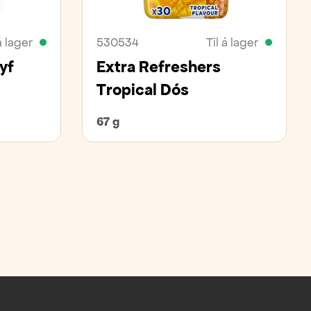
á lager
530534
Til á lager
yf
Extra Refreshers
Tropical Dós
67 g