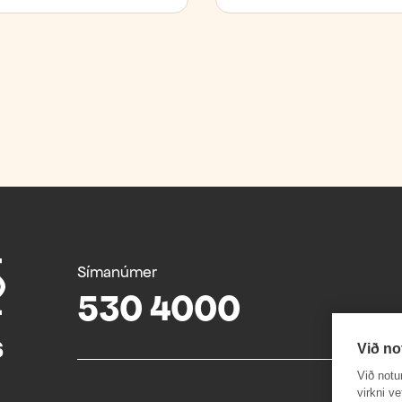
Símanúmer
530 4000
Við no
Við notu
virkni v