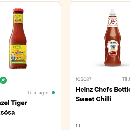
an
Laktósafrítt
Lífrænt
105027
Til 
Heinz Chefs Bottl
Til á lager
Sweet Chilli
zel Tiger
sósa
1 l