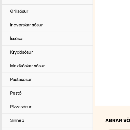
Tómatvörur
Kaffitengdar rekstrarvörur
Humar
Grillsósur
Túnfiskur
Ýmsar rekstrarvörur
Hörpuskel, kræklingur og fleira
Indverskar sósur
Reyktur og grafinn fiskur
Íssósur
Rækjur
Kryddsósur
Tilbúnir sjávarréttir og soð
Mexikóskar sósur
Túnfiskur, surimi og sushi
Pastasósur
Þorskur, ýsa og fleira
Pestó
Pizzasósur
AÐRAR VÖ
Sinnep