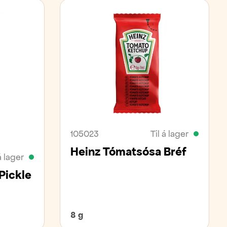
105023
Til á lager
Heinz Tómatsósa Bréf
á lager
Pickle
8 g