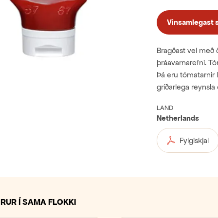
Vinsamlegast sk
Bragðast vel með öl
þráavarnarefni. Tó
Þá eru tómatarnir l
gríðarlega reynsl
LAND
Netherlands
Fylgiskjal
RUR Í SAMA FLOKKI