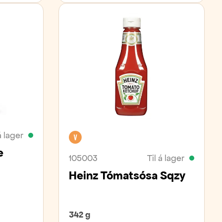
á lager
Vegan
e
105003
Til á lager
Heinz Tómatsósa Sqzy
342 g