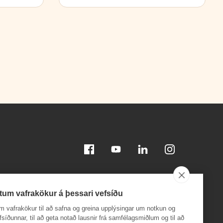
Facebook
Youtube
Linkedin
Instagram
tum vafrakökur á þessari vefsíðu
m vafrakökur til að safna og greina upplýsingar um notkun og
efsíðunnar, til að geta notað lausnir frá samfélagsmiðlum og til að