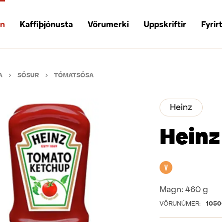
un
Kaffiþjónusta
Vörumerki
Uppskriftir
Fyrir
A
SÓSUR
TÓMATSÓSA
Heinz
Heinz
Vegan
Magn:
460 g
VÖRUNÚMER:
1050