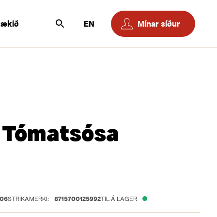
tækið
EN
Mínar síður
 Tómatsósa
06
STRIKAMERKI:
8715700125992
TIL Á LAGER