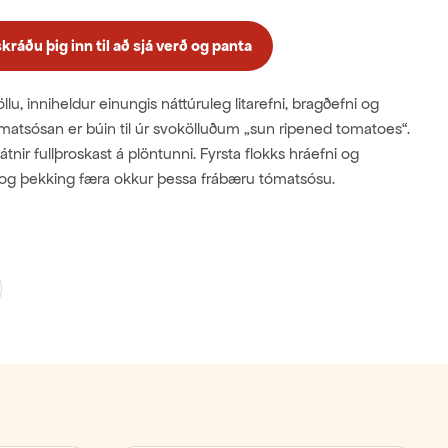
ráðu þig inn til að sjá verð og panta
lu, inniheldur einungis náttúruleg litarefni, bragðefni og
matsósan er búin til úr svokölluðum „sun ripened tomatoes“.
átnir fullþroskast á plöntunni. Fyrsta flokks hráefni og
a og þekking færa okkur þessa frábæru tómatsósu.