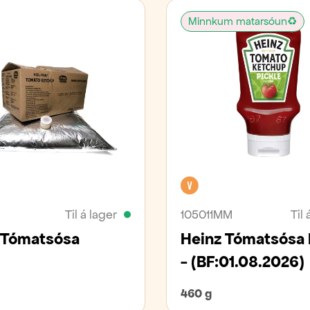
Minnkum matarsóun♻️
an
Vegan
Til á lager
105011MM
Til 
 Tómatsósa
Heinz Tómatsósa 
- (BF:01.08.2026)
460 g