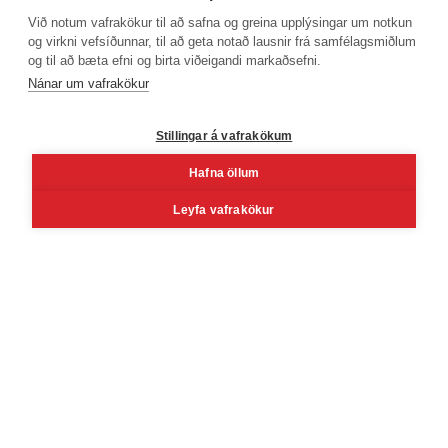
Við notum vafrakökur til að safna og greina upplýsingar um notkun
og virkni vefsíðunnar, til að geta notað lausnir frá samfélagsmiðlum
og til að bæta efni og birta viðeigandi markaðsefni.
Símanúmer
Nánar um vafrakökur
530 4000
Stillingar á vafrakökum
Hafna öllum
Facebook
Youtube
Linkedin
Inst
Leyfa vafrakökur
Reykjavík
Korngarðar 3, 104 Reykjavík
Mán - fös kl. 8 - 16
Lau kl. 10 - 14 (Vöruafgreiðsla)