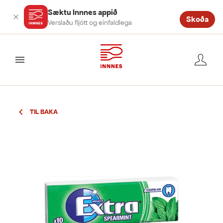
Sæktu Innnes appið
Skoða
Verslaðu fljótt og einfaldlega
valmynd
TIL BAKA