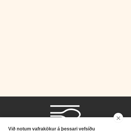
Við notum vafrakökur á þessari vefsíðu