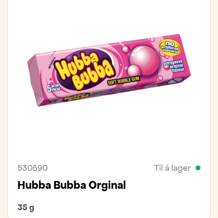
530590
Til á lager
Hubba Bubba Orginal
35 g