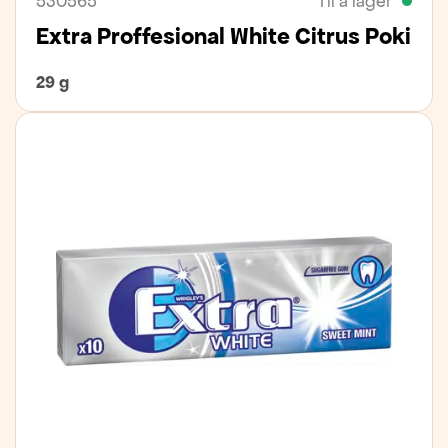
530565
Til á lager
Extra Proffesional White Citrus Poki
29 g