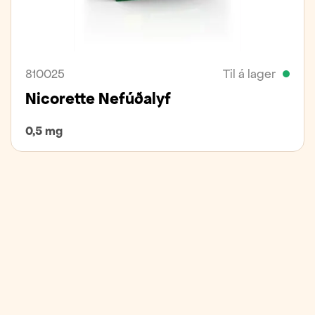
810025
Til á lager
Nicorette Nefúðalyf
0,5 mg