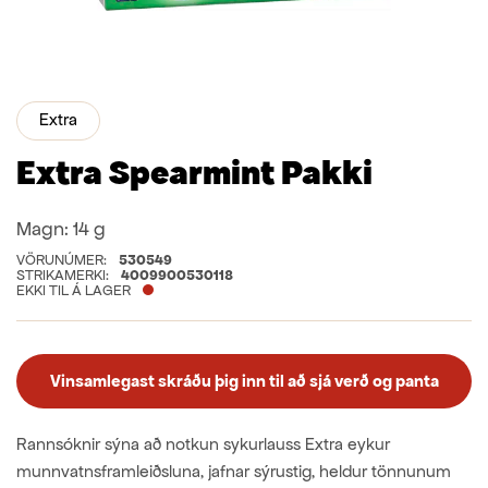
Extra
Extra Spearmint Pakki
Magn:
14 g
VÖRUNÚMER:
530549
STRIKAMERKI:
4009900530118
EKKI TIL Á LAGER
Vinsamlegast skráðu þig inn til að sjá verð og panta
Rannsóknir sýna að notkun sykurlauss Extra eykur
munnvatnsframleiðsluna, jafnar sýrustig, heldur tönnunum