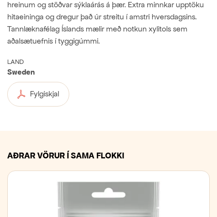
hreinum og stöðvar sýklaárás á þær. Extra minnkar upptöku
hitaeininga og dregur það úr streitu í amstri hversdagsins.
Tannlæknafélag Íslands mælir með notkun xylitols sem
aðalsætuefnis í tyggigúmmi.
LAND
Sweden
Fylgiskjal
AÐRAR VÖRUR Í SAMA FLOKKI