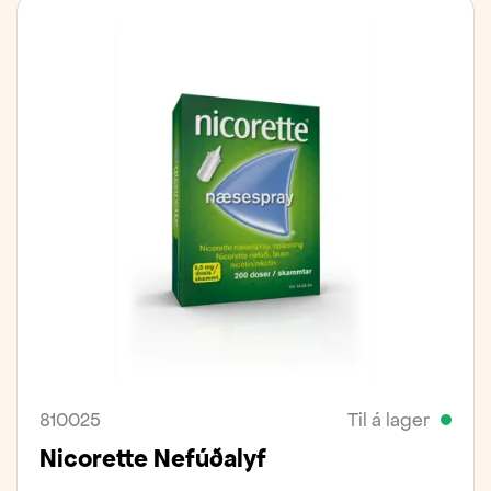
810025
Til á lager
Nicorette Nefúðalyf