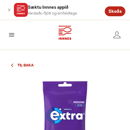
Sæktu Innnes appið
Skoða
Verslaðu fljótt og einfaldlega
valmynd
TIL BAKA