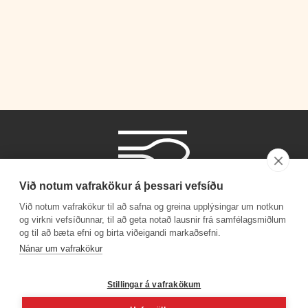
Við notum vafrakökur á þessari vefsíðu
Við notum vafrakökur til að safna og greina upplýsingar um notkun
og virkni vefsíðunnar, til að geta notað lausnir frá samfélagsmiðlum
og til að bæta efni og birta viðeigandi markaðsefni.
Símanúmer
Nánar um vafrakökur
530 4000
Stillingar á vafrakökum