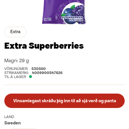
Extra
Extra Superberries
Magn:
29 g
VÖRUNÚMER:
530560
STRIKAMERKI:
4009900547826
TIL Á LAGER
Vinsamlegast skráðu þig inn til að sjá verð og panta
LAND
Sweden