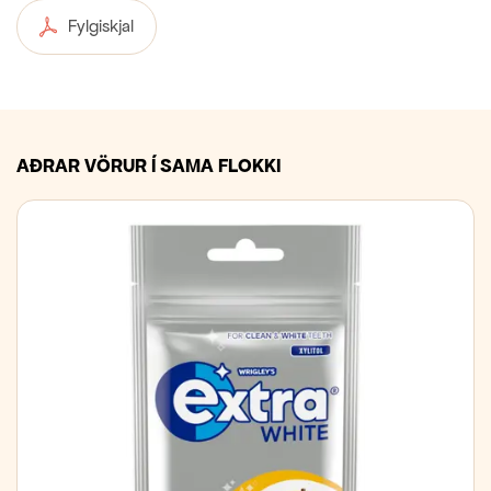
Fylgiskjal
AÐRAR VÖRUR Í SAMA FLOKKI