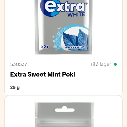
530537
Til á lager
Extra Sweet Mint Poki
29 g