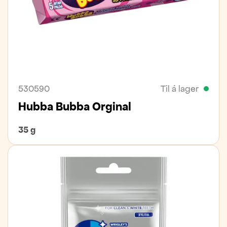
530590
Til á lager
Hubba Bubba Orginal
35 g