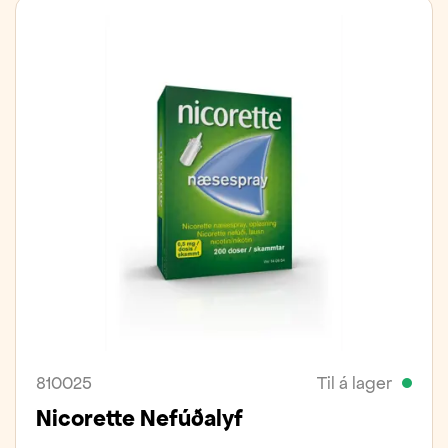
810025
Til á lager
Nicorette Nefúðalyf