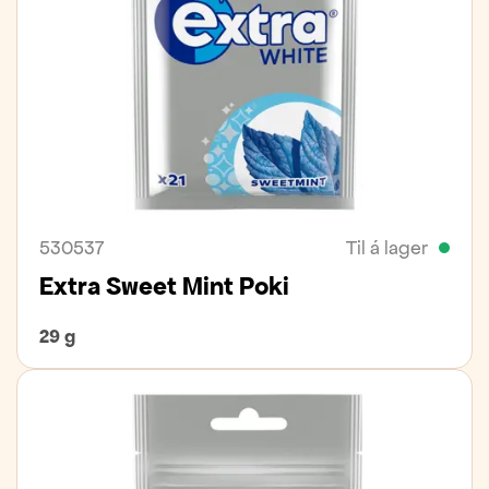
530537
Til á lager
Extra Sweet Mint Poki
29 g