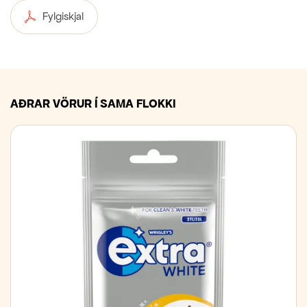
Fylgiskjal
AÐRAR VÖRUR Í SAMA FLOKKI