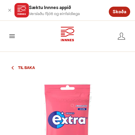
Sæktu Innnes appið
Skoða
Verslaðu fljótt og einfaldlega
valmynd
TIL BAKA