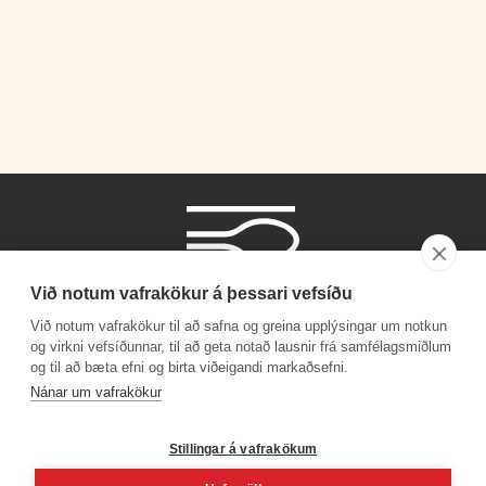
Við notum vafrakökur á þessari vefsíðu
Við notum vafrakökur til að safna og greina upplýsingar um notkun
og virkni vefsíðunnar, til að geta notað lausnir frá samfélagsmiðlum
og til að bæta efni og birta viðeigandi markaðsefni.
Símanúmer
Nánar um vafrakökur
530 4000
Stillingar á vafrakökum