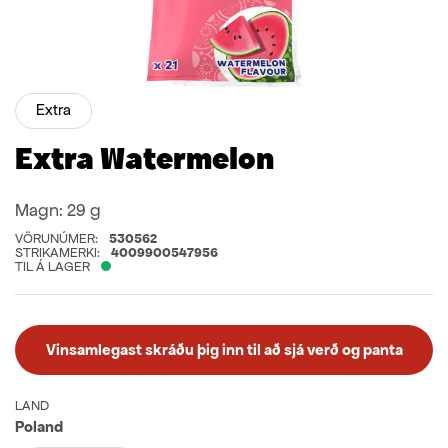
Extra
Extra Watermelon
Magn:
29 g
VÖRUNÚMER:
530562
STRIKAMERKI:
4009900547956
TIL Á LAGER
Vinsamlegast skráðu þig inn til að sjá verð og panta
LAND
Poland