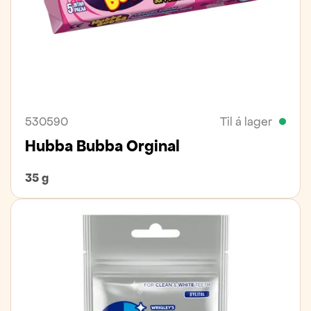
530590
Til á lager
Hubba Bubba Orginal
35 g